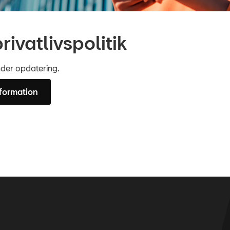
rivatlivspolitik
under opdatering.
nformation