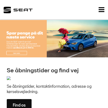
SEAT
Tog
nav
FORSIDE
BRUGTE BILER
VÆRKSTED
NYHEDER
TILBEHØR
Se åbningstider og find vej
OM OS
Se åbningstider, kontaktinformation, adresse og
kørselsvejledning.
RESERVEDELE
Find os